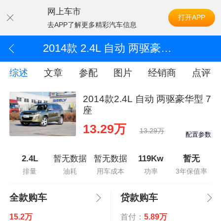
网上车市
打开APP
去APP了解更多精彩汽车信息
2014款 2.4L 自动 两驱豪华型 7座
综述
文章
参配
图片
经销商
点评
2014款2.4L 自动 两驱豪华型 7
座
13.29万
13.29万
配置参数
2.4L
暂无数据
暂无数据
119Kw
暂无
排量
油耗
用车成本
功率
3年保值率
全款购车
贷款购车
15.2万
首付：
5.89万