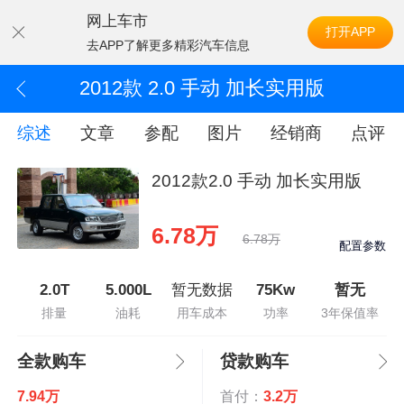
网上车市
打开APP
去APP了解更多精彩汽车信息
2012款 2.0 手动 加长实用版
综述
文章
参配
图片
经销商
点评
2012款2.0 手动 加长实用版
6.78万
6.78万
配置参数
2.0T
5.000L
暂无数据
75Kw
暂无
排量
油耗
用车成本
功率
3年保值率
全款购车
贷款购车
7.94万
首付：
3.2万