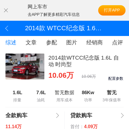
网上车市
打开APP
去APP了解更多精彩汽车信息
2014款 WTCC纪念版 1.6L 自动 时尚型
综述
文章
参配
图片
经销商
点评
2014款WTCC纪念版 1.6L 自
动 时尚型
10.06万
10.06万
配置参数
1.6L
7.6L
暂无数据
86Kw
暂无
排量
油耗
用车成本
功率
3年保值率
全款购车
贷款购车
11.14万
首付：
4.09万