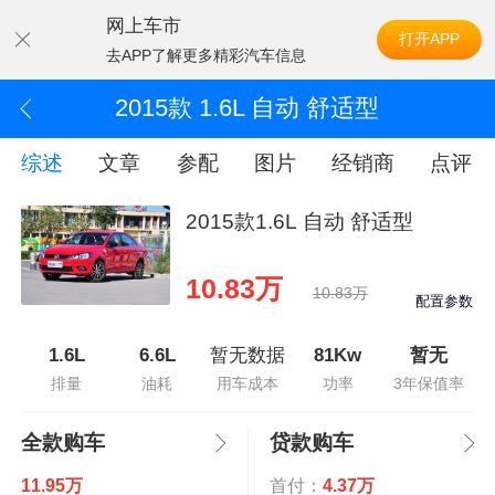
网上车市
打开APP
去APP了解更多精彩汽车信息
2015款 1.6L 自动 舒适型
综述
文章
参配
图片
经销商
点评
2015款1.6L 自动 舒适型
10.83万
10.83万
配置参数
1.6L
6.6L
暂无数据
81Kw
暂无
排量
油耗
用车成本
功率
3年保值率
全款购车
贷款购车
11.95万
首付：
4.37万