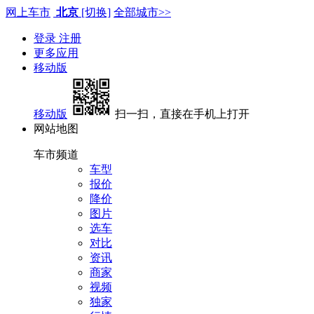
网上车市
北京
[切换]
全部城市>>
登录
注册
更多应用
移动版
移动版
扫一扫，直接在手机上打开
网站地图
车市频道
车型
报价
降价
图片
选车
对比
资讯
商家
视频
独家