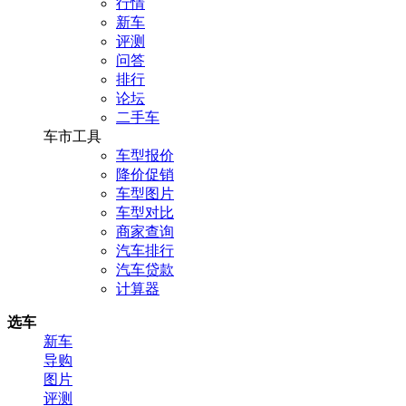
行情
新车
评测
问答
排行
论坛
二手车
车市工具
车型报价
降价促销
车型图片
车型对比
商家查询
汽车排行
汽车贷款
计算器
选车
新车
导购
图片
评测