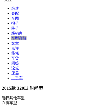
综述
参配
车图
报价
降价
经销商
车型详解
文章
点评
能耗
车贷
问答
论坛
保养
二手车
2015款 320Li 时尚型
选择其他车型
在售车型