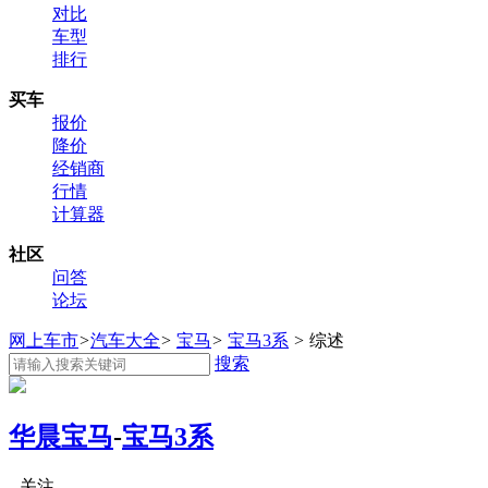
对比
车型
排行
买车
报价
降价
经销商
行情
计算器
社区
问答
论坛
网上车市
>
汽车大全
>
宝马
>
宝马3系
>
综述
搜索
华晨宝马
-
宝马3系
关注