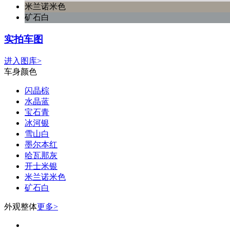
米兰诺米色
矿石白
实拍车图
进入图库>
车身颜色
闪晶棕
水晶蓝
宝石青
冰河银
雪山白
墨尔本红
哈瓦那灰
开士米银
米兰诺米色
矿石白
外观整体
更多>