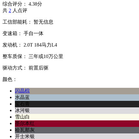
综合评分：
4.38分
共
2
人点评
工信部能耗：
暂无信息
变速箱：
手自一体
发动机：
2.0T
184马力L4
整车质保：
三年或10万公里
驱动方式：
前置后驱
颜色：
闪晶棕
水晶蓝
宝石青
冰河银
雪山白
墨尔本红
哈瓦那灰
开士米银