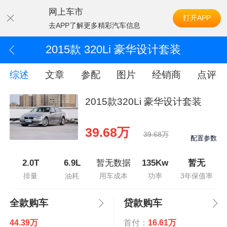
网上车市
打开APP
去APP了解更多精彩汽车信息
2015款 320Li 豪华设计套装
综述
文章
参配
图片
经销商
点评
2015款320Li 豪华设计套装
39.68万
39.68万
配置参数
2.0T
6.9L
暂无数据
135Kw
暂无
排量
油耗
用车成本
功率
3年保值率
全款购车
贷款购车
44.39万
首付：
16.61万