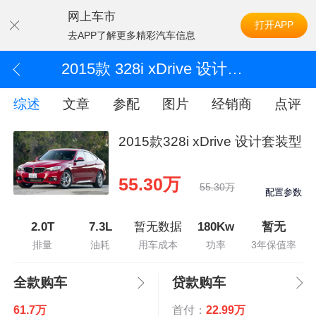
网上车市
打开APP
去APP了解更多精彩汽车信息
2015款 328i xDrive 设计套装型
综述
文章
参配
图片
经销商
点评
2015款328i xDrive 设计套装型
55.30万
55.30万
配置参数
2.0T
7.3L
暂无数据
180Kw
暂无
排量
油耗
用车成本
功率
3年保值率
全款购车
贷款购车
61.7万
首付：
22.99万