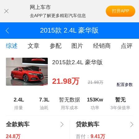
网上车市
打开APP
去APP了解更多精彩汽车信息
2015款 2.4L 豪华版
综述
文章
参配
图片
经销商
点评
2015款2.4L 豪华版
21.98万
21.98万
配置参数
2.4L
7.3L
暂无数据
153Kw
暂无
排量
油耗
用车成本
功率
3年保值率
全款购车
贷款购车
24.8万
首付：
9.41万