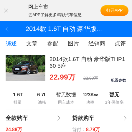
网上车市
打开APP
去APP了解更多精彩汽车信息
2014款 1.6T 自动 豪华版THP160 5座
综述
文章
参配
图片
经销商
点评
2014款1.6T 自动 豪华版THP1
60 5座
22.99万
22.99万
配置参数
1.6T
6.7L
暂无数据
123Kw
暂无
排量
油耗
用车成本
功率
3年保值率
全款购车
贷款购车
24.88万
首付：
8.79万