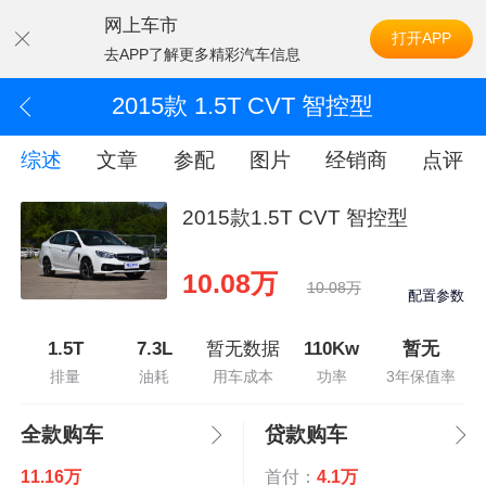
网上车市
打开APP
去APP了解更多精彩汽车信息
2015款 1.5T CVT 智控型
综述
文章
参配
图片
经销商
点评
2015款1.5T CVT 智控型
10.08万
10.08万
配置参数
1.5T
7.3L
暂无数据
110Kw
暂无
排量
油耗
用车成本
功率
3年保值率
全款购车
贷款购车
11.16万
首付：
4.1万