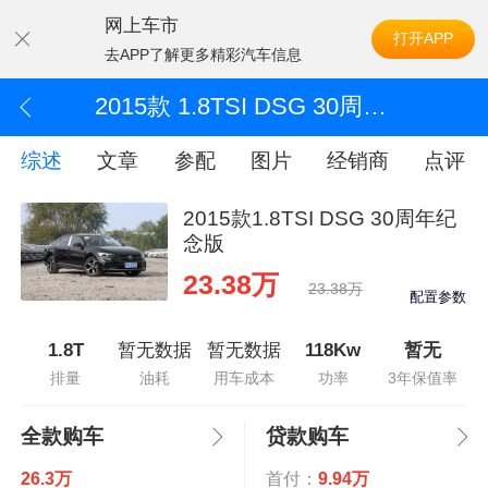
网上车市
打开APP
去APP了解更多精彩汽车信息
2015款 1.8TSI DSG 30周年纪念版
综述
文章
参配
图片
经销商
点评
2015款1.8TSI DSG 30周年纪
念版
23.38万
23.38万
配置参数
1.8T
暂无数据
暂无数据
118Kw
暂无
排量
油耗
用车成本
功率
3年保值率
全款购车
贷款购车
26.3万
首付：
9.94万