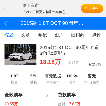
网上车市
打开APP
去APP了解更多精彩汽车信息
2015款 1.8T DCT 90周年赛道冠军版旗舰型
综述
文章
参配
图片
经销商
点评
2015款1.8T DCT 90周年赛道
冠军版旗舰型
18.18万
18.18万
配置参数
1.8T
7.5L
暂无数据
118Kw
暂无
排量
油耗
用车成本
功率
3年保值率
全款购车
贷款购车
20.55万
首付：
7.83万