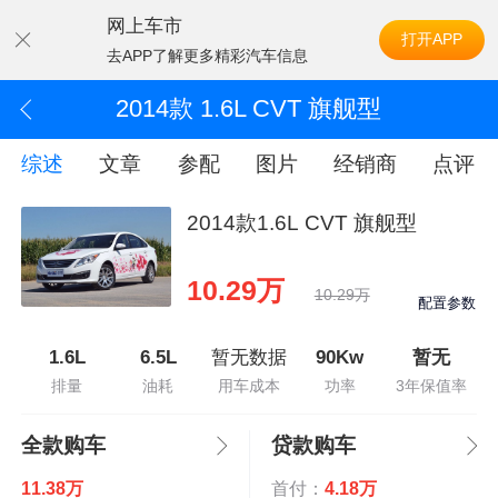
网上车市
打开APP
去APP了解更多精彩汽车信息
2014款 1.6L CVT 旗舰型
综述
文章
参配
图片
经销商
点评
2014款1.6L CVT 旗舰型
10.29万
10.29万
配置参数
1.6L
6.5L
暂无数据
90Kw
暂无
排量
油耗
用车成本
功率
3年保值率
全款购车
贷款购车
11.38万
首付：
4.18万