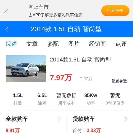
网上车市
打开APP
去APP了解更多精彩汽车信息
2014款 1.5L 自动 智尚型
综述
文章
参配
图片
经销商
点评
2014款1.5L 自动 智尚型
7.97万
7.97万
配置参数
1.5L
6.5L
暂无数据
85Kw
暂无
排量
油耗
用车成本
功率
3年保值率
全款购车
贷款购车
8.91万
首付：
3.33万