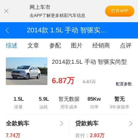
网上车市
打开APP
去APP了解更多精彩汽车信息
2014款 1.5L 手动 智驱实尚型
综述
文章
参配
图片
经销商
点评
2014款1.5L 手动 智驱实尚型
6.87万
6.87万
配置参数
1.5L
5.9L
暂无数据
85Kw
暂无
排量
油耗
用车成本
功率
3年保值率
全款购车
贷款购车
7.74万
首付：
2.93万