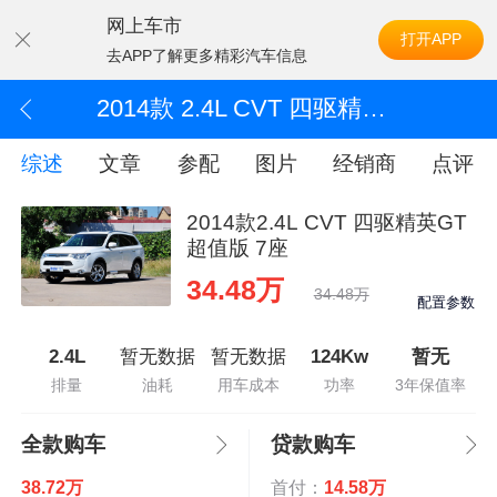
网上车市
打开APP
去APP了解更多精彩汽车信息
2014款 2.4L CVT 四驱精英GT超值版 7座
综述
文章
参配
图片
经销商
点评
2014款2.4L CVT 四驱精英GT
超值版 7座
34.48万
34.48万
配置参数
2.4L
暂无数据
暂无数据
124Kw
暂无
排量
油耗
用车成本
功率
3年保值率
全款购车
贷款购车
38.72万
首付：
14.58万