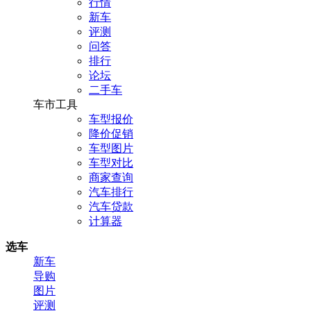
行情
新车
评测
问答
排行
论坛
二手车
车市工具
车型报价
降价促销
车型图片
车型对比
商家查询
汽车排行
汽车贷款
计算器
选车
新车
导购
图片
评测