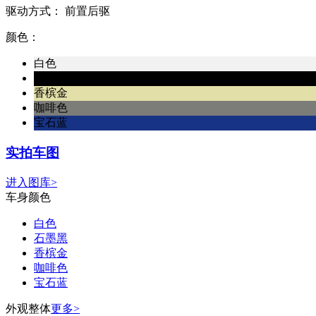
驱动方式：
前置后驱
颜色：
白色
石墨黑
香槟金
咖啡色
宝石蓝
实拍车图
进入图库>
车身颜色
白色
石墨黑
香槟金
咖啡色
宝石蓝
外观整体
更多>