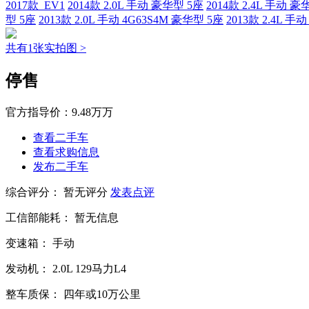
2017款 EV1
2014款 2.0L 手动 豪华型 5座
2014款 2.4L 手动 豪
型 5座
2013款 2.0L 手动 4G63S4M 豪华型 5座
2013款 2.4L 手
共有1张实拍图 >
停售
官方指导价：
9.48万万
查看二手车
查看求购信息
发布二手车
综合评分：
暂无评分
发表点评
工信部能耗：
暂无信息
变速箱：
手动
发动机：
2.0L
129马力L4
整车质保：
四年或10万公里