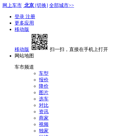
网上车市
北京
[切换]
全部城市>>
登录
注册
更多应用
移动版
移动版
扫一扫，直接在手机上打开
网站地图
车市频道
车型
报价
降价
图片
选车
对比
资讯
商家
视频
独家