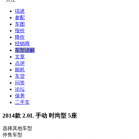
综述
参配
车图
报价
降价
经销商
车型详解
文章
点评
能耗
车贷
问答
论坛
保养
二手车
2014款 2.0L 手动 时尚型 5座
选择其他车型
停售车型