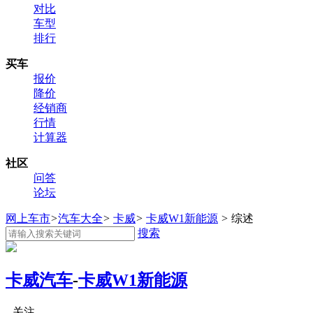
对比
车型
排行
买车
报价
降价
经销商
行情
计算器
社区
问答
论坛
网上车市
>
汽车大全
>
卡威
>
卡威W1新能源
>
综述
搜索
卡威汽车
-
卡威W1新能源
关注