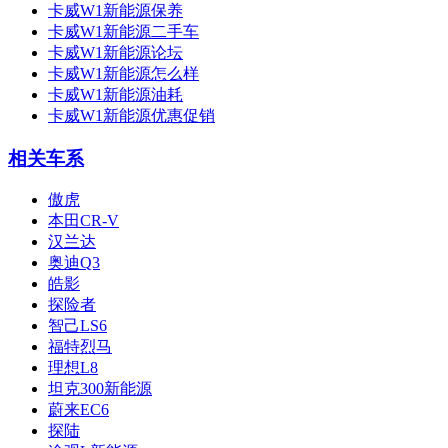
卡威W1新能源保养
卡威W1新能源二手车
卡威W1新能源论坛
卡威W1新能源怎么样
卡威W1新能源油耗
卡威W1新能源优惠促销
相关车系
傲虎
本田CR-V
汉兰达
奥迪Q3
皓影
探险者
智己LS6
福特烈马
理想L8
坦克300新能源
蔚来EC6
探陆