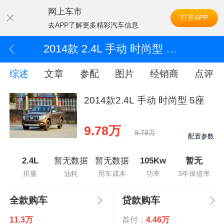
网上车市
打开APP
去APP了解更多精彩汽车信息
2014款 2.4L 手动 时尚型 5座
综述
文章
参配
图片
经销商
点评
2014款2.4L 手动 时尚型 5座
9.78万
9.78万
配置参数
2.4L
暂无数据
暂无数据
105Kw
暂无
排量
油耗
用车成本
功率
3年保值率
全款购车
贷款购车
11.3万
首付：
4.46万