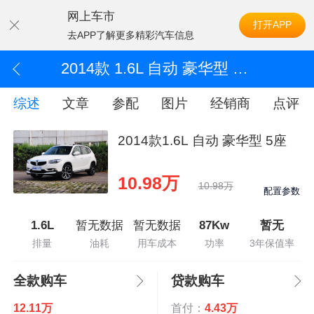
网上车市
打开APP
去APP了解更多精彩汽车信息
2014款 1.6L 自动 豪华型 5座
综述
文章
参配
图片
经销商
点评
2014款1.6L 自动 豪华型 5座
10.98万
10.98万
配置参数
1.6L
暂无数据
暂无数据
87Kw
暂无
排量
油耗
用车成本
功率
3年保值率
全款购车
贷款购车
12.11万
首付：
4.43万