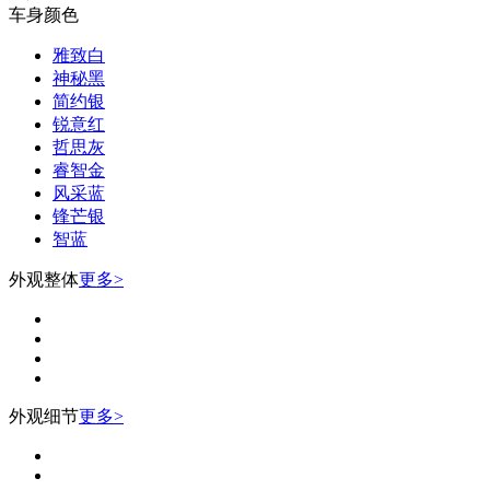
车身颜色
雅致白
神秘黑
简约银
锐意红
哲思灰
睿智金
风采蓝
锋芒银
智蓝
外观整体
更多>
外观细节
更多>