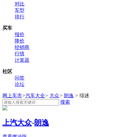
对比
车型
排行
买车
报价
降价
经销商
行情
计算器
社区
问答
论坛
网上车市
>
汽车大全
>
大众
>
朗逸
>
综述
搜索
上汽大众
-
朗逸
查看燃油版