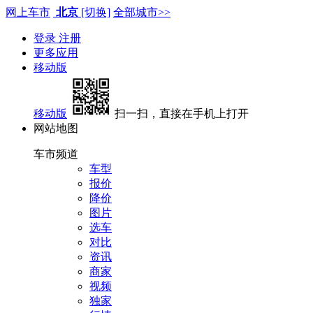
网上车市
北京
[切换]
全部城市>>
登录
注册
更多应用
移动版
移动版
扫一扫，直接在手机上打开
网站地图
车市频道
车型
报价
降价
图片
选车
对比
资讯
商家
视频
独家