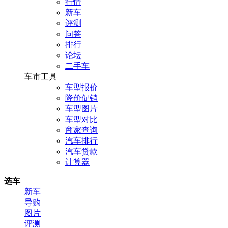
行情
新车
评测
问答
排行
论坛
二手车
车市工具
车型报价
降价促销
车型图片
车型对比
商家查询
汽车排行
汽车贷款
计算器
选车
新车
导购
图片
评测