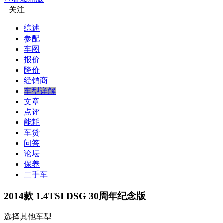
关注
综述
参配
车图
报价
降价
经销商
车型详解
文章
点评
能耗
车贷
问答
论坛
保养
二手车
2014款 1.4TSI DSG 30周年纪念版
选择其他车型