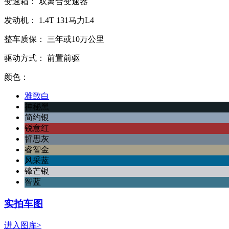
变速箱：
双离合变速器
发动机：
1.4T
131马力L4
整车质保：
三年或10万公里
驱动方式：
前置前驱
颜色：
雅致白
神秘黑
简约银
锐意红
哲思灰
睿智金
风采蓝
锋芒银
智蓝
实拍车图
进入图库>