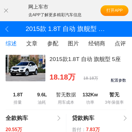
网上车市
打开APP
去APP了解更多精彩汽车信息
2015款 1.8T 自动 旗舰型 5座
综述
文章
参配
图片
经销商
点评
2015款1.8T 自动 旗舰型 5座
18.18万
18.18万
配置参数
1.8T
9.6L
暂无数据
132Kw
暂无
排量
油耗
用车成本
功率
3年保值率
全款购车
贷款购车
20.55万
首付：
7.83万