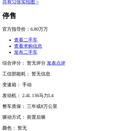
共有52张实拍图 >
停售
官方指导价：
6.80万万
查看二手车
查看求购信息
发布二手车
综合评分：
暂无评分
发表点评
工信部能耗：
暂无信息
变速箱：
手动
发动机：
2.4L
136马力L4
整车质保：
三年或8万公里
驱动方式：
前置后驱
颜色：
暂无