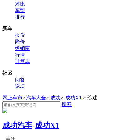
对比
车型
排行
买车
报价
降价
经销商
行情
计算器
社区
问答
论坛
网上车市
>
汽车大全
>
成功
>
成功X1
>
综述
搜索
成功汽车
-
成功X1
关注