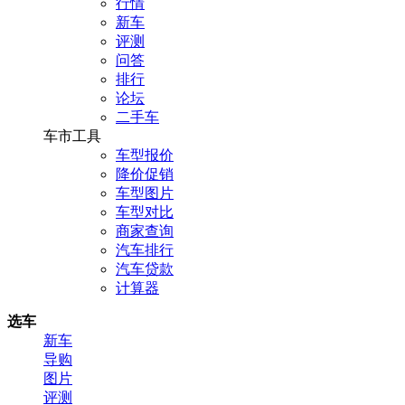
行情
新车
评测
问答
排行
论坛
二手车
车市工具
车型报价
降价促销
车型图片
车型对比
商家查询
汽车排行
汽车贷款
计算器
选车
新车
导购
图片
评测