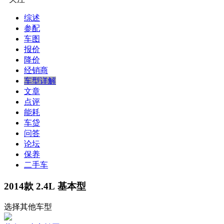
综述
参配
车图
报价
降价
经销商
车型详解
文章
点评
能耗
车贷
问答
论坛
保养
二手车
2014款 2.4L 基本型
选择其他车型