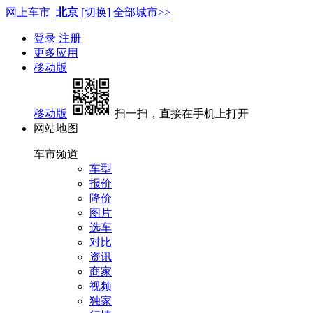
网上车市
北京
[切换]
全部城市>>
登录
注册
更多应用
移动版
移动版
扫一扫，直接在手机上打开
网站地图
车市频道
车型
报价
降价
图片
选车
对比
资讯
商家
视频
独家