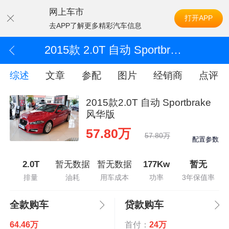
网上车市
打开APP
去APP了解更多精彩汽车信息
2015款 2.0T 自动 Sportbrake 风华版
综述
文章
参配
图片
经销商
点评
2015款2.0T 自动 Sportbrake
风华版
57.80万
57.80万
配置参数
2.0T
暂无数据
暂无数据
177Kw
暂无
排量
油耗
用车成本
功率
3年保值率
全款购车
贷款购车
64.46万
首付：
24万