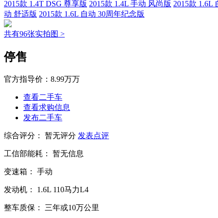
2015款 1.4T DSG 尊享版
2015款 1.4L 手动 风尚版
2015款 1.6
动 舒适版
2015款 1.6L 自动 30周年纪念版
共有96张实拍图 >
停售
官方指导价：
8.99万万
查看二手车
查看求购信息
发布二手车
综合评分：
暂无评分
发表点评
工信部能耗：
暂无信息
变速箱：
手动
发动机：
1.6L
110马力L4
整车质保：
三年或10万公里