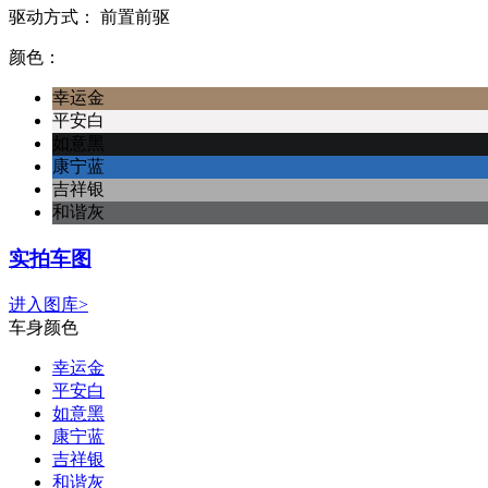
驱动方式：
前置前驱
颜色：
幸运金
平安白
如意黑
康宁蓝
吉祥银
和谐灰
实拍车图
进入图库>
车身颜色
幸运金
平安白
如意黑
康宁蓝
吉祥银
和谐灰