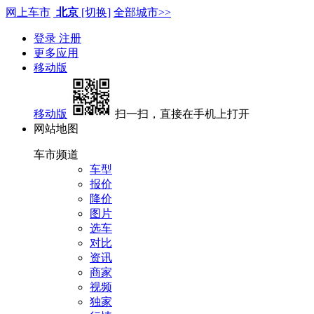
网上车市
北京
[切换]
全部城市>>
登录
注册
更多应用
移动版
移动版
扫一扫，直接在手机上打开
网站地图
车市频道
车型
报价
降价
图片
选车
对比
资讯
商家
视频
独家