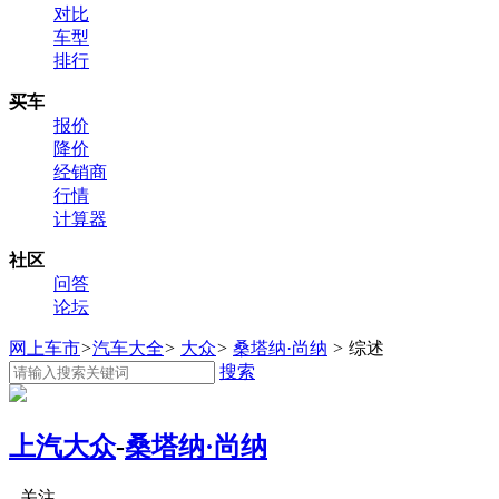
对比
车型
排行
买车
报价
降价
经销商
行情
计算器
社区
问答
论坛
网上车市
>
汽车大全
>
大众
>
桑塔纳·尚纳
>
综述
搜索
上汽大众
-
桑塔纳·尚纳
关注