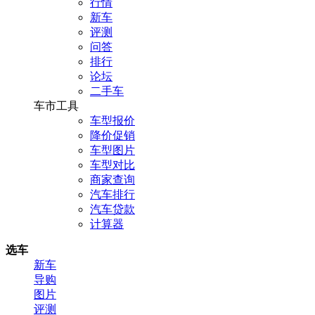
行情
新车
评测
问答
排行
论坛
二手车
车市工具
车型报价
降价促销
车型图片
车型对比
商家查询
汽车排行
汽车贷款
计算器
选车
新车
导购
图片
评测