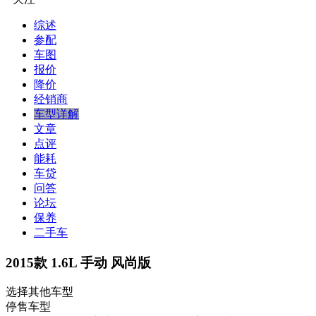
综述
参配
车图
报价
降价
经销商
车型详解
文章
点评
能耗
车贷
问答
论坛
保养
二手车
2015款 1.6L 手动 风尚版
选择其他车型
停售车型