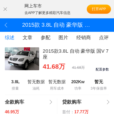
网上车市
打开APP
去APP了解更多精彩汽车信息
2015款 3.8L 自动 豪华版 国V 7座
综述
文章
参配
图片
经销商
点评
2015款3.8L 自动 豪华版 国V 7
座
41.68万
41.68万
配置参数
3.8L
暂无数据
暂无数据
202Kw
暂无
排量
油耗
用车成本
功率
3年保值率
全款购车
贷款购车
46.95万
首付：
17.77万