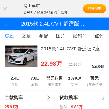
网上车市
打开APP
去APP了解更多精彩汽车信息
2015款 2.4L CVT 舒适版 7座
综述
文章
参配
图片
经销商
点评
2015款2.4L CVT 舒适版 7座
22.98万
22.98万
配置参数
2.4L
7.8L
暂无数据
137Kw
暂无
排量
油耗
用车成本
功率
3年保值率
全款购车
贷款购车
25.91万
首付：
9.83万