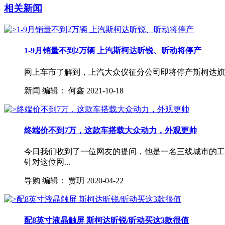
相关新闻
1-9月销量不到2万辆 上汽斯柯达昕锐、昕动将停产
网上车市了解到，上汽大众仪征分公司即将停产斯柯达旗下昕锐
新闻
编辑：
何鑫
2021-10-18
终端价不到7万，这款车搭载大众动力，外观更帅
今日我们收到了一位网友的提问，他是一名三线城市的工
针对这位网...
导购
编辑：
贾玥
2020-04-22
配8英寸液晶触屏 斯柯达昕锐/昕动买这3款很值