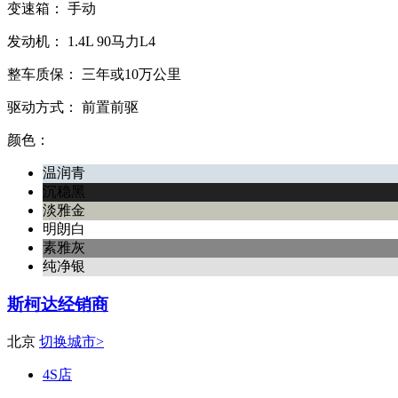
变速箱：
手动
发动机：
1.4L
90马力L4
整车质保：
三年或10万公里
驱动方式：
前置前驱
颜色：
温润青
沉稳黑
淡雅金
明朗白
素雅灰
纯净银
斯柯达经销商
北京
切换城市>
4S店