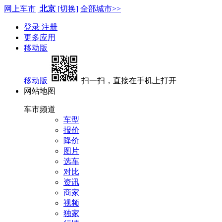
网上车市
北京
[切换]
全部城市>>
登录
注册
更多应用
移动版
移动版
扫一扫，直接在手机上打开
网站地图
车市频道
车型
报价
降价
图片
选车
对比
资讯
商家
视频
独家