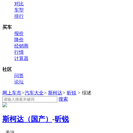
对比
车型
排行
买车
报价
降价
经销商
行情
计算器
社区
问答
论坛
网上车市
>
汽车大全
>
斯柯达
>
昕锐
>
综述
搜索
斯柯达（国产）
-
昕锐
关注