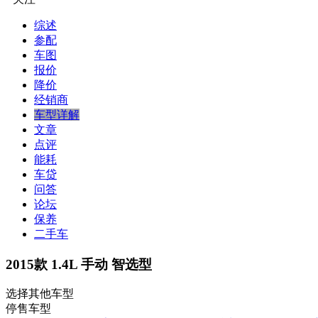
综述
参配
车图
报价
降价
经销商
车型详解
文章
点评
能耗
车贷
问答
论坛
保养
二手车
2015款 1.4L 手动 智选型
选择其他车型
停售车型