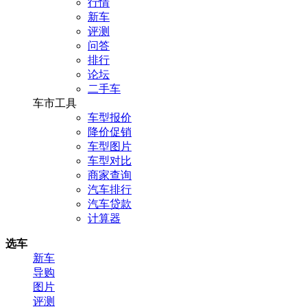
行情
新车
评测
问答
排行
论坛
二手车
车市工具
车型报价
降价促销
车型图片
车型对比
商家查询
汽车排行
汽车贷款
计算器
选车
新车
导购
图片
评测