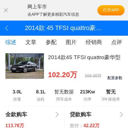
网上车市
打开APP
去APP了解更多精彩汽车信息
2014款 45 TFSI quattro豪华型
综述
文章
参配
图片
经销商
点评
2014款45 TFSI quattro豪华型
102.20万
102.20万
配置参数
3.0L
8.1L
暂无数据
213Kw
暂无
排量
油耗
用车成本
功率
3年保值率
全款购车
贷款购车
113.76万
首付：
42.22万