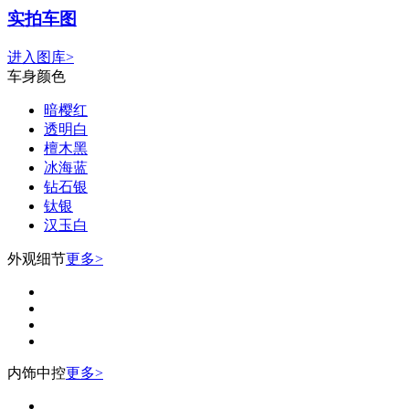
实拍车图
进入图库>
车身颜色
暗樱红
透明白
檀木黑
冰海蓝
钻石银
钛银
汉玉白
外观细节
更多>
内饰中控
更多>