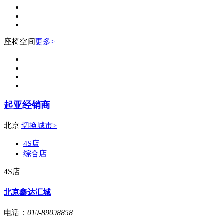
座椅空间
更多>
起亚经销商
北京
切换城市>
4S店
综合店
4S店
北京鑫达汇城
电话：
010-89098858