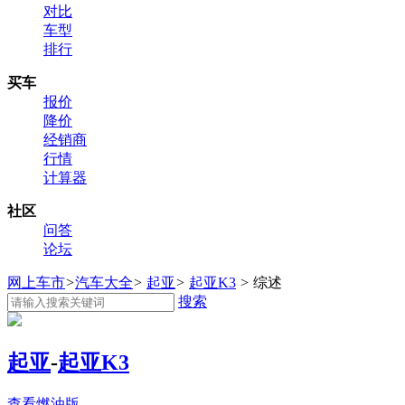
对比
车型
排行
买车
报价
降价
经销商
行情
计算器
社区
问答
论坛
网上车市
>
汽车大全
>
起亚
>
起亚K3
>
综述
搜索
起亚
-
起亚K3
查看燃油版