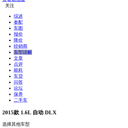
关注
综述
参配
车图
报价
降价
经销商
车型详解
文章
点评
能耗
车贷
问答
论坛
保养
二手车
2015款 1.6L 自动 DLX
选择其他车型