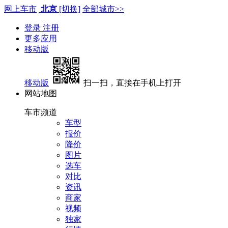
网上车市
北京
[切换]
全部城市>>
登录
注册
更多应用
移动版
移动版
扫一扫，直接在手机上打开
网站地图
车市频道
车型
报价
降价
图片
选车
对比
资讯
商家
视频
独家