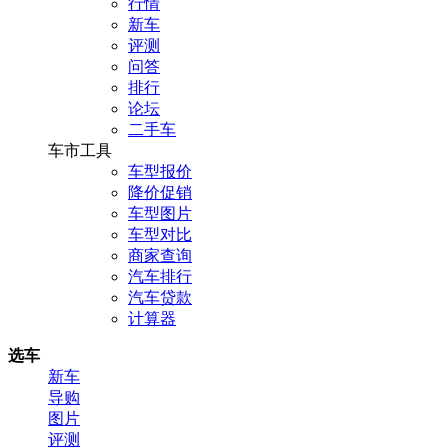
行情
新车
评测
问答
排行
论坛
二手车
车市工具
车型报价
降价促销
车型图片
车型对比
商家查询
汽车排行
汽车贷款
计算器
选车
新车
导购
图片
评测