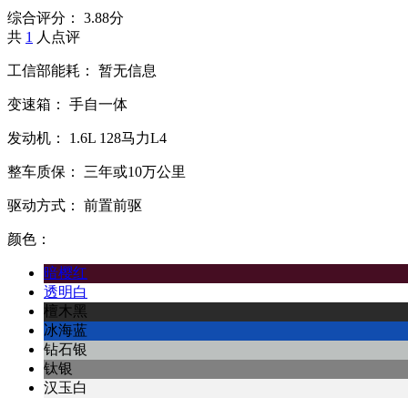
综合评分：
3.88分
共
1
人点评
工信部能耗：
暂无信息
变速箱：
手自一体
发动机：
1.6L
128马力L4
整车质保：
三年或10万公里
驱动方式：
前置前驱
颜色：
暗樱红
透明白
檀木黑
冰海蓝
钻石银
钛银
汉玉白