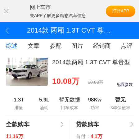
网上车市
打开APP
去APP了解更多精彩汽车信息
2014款 两厢 1.3T CVT 尊贵型
综述
文章
参配
图片
经销商
点评
2014款两厢 1.3T CVT 尊贵型
10.08万
10.08万
配置参数
1.3T
5.9L
暂无数据
98Kw
暂无
排量
油耗
用车成本
功率
3年保值率
全款购车
贷款购车
11.16万
首付：
4.1万