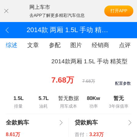
网上车市
打开APP
去APP了解更多精彩汽车信息
2014款 两厢 1.5L 手动 精英型
综述
文章
参配
图片
经销商
点评
2014款两厢 1.5L 手动 精英型
7.68万
7.68万
配置参数
1.5L
5.7L
暂无数据
80Kw
暂无
排量
油耗
用车成本
功率
3年保值率
全款购车
贷款购车
8.61万
首付：
3.23万