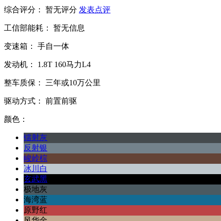
综合评分：
暂无评分
发表点评
工信部能耗：
暂无信息
变速箱：
手自一体
发动机：
1.8T
160马力L4
整车质保：
三年或10万公里
驱动方式：
前置前驱
颜色：
镭射灰
反射银
峻岭棕
冰川白
玄武黑
极地灰
海湾蓝
原野红
风华金