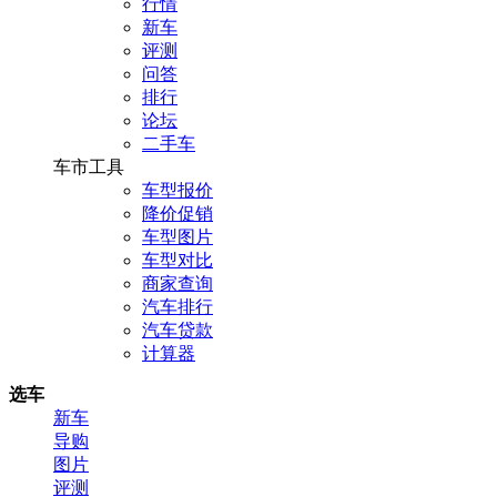
行情
新车
评测
问答
排行
论坛
二手车
车市工具
车型报价
降价促销
车型图片
车型对比
商家查询
汽车排行
汽车贷款
计算器
选车
新车
导购
图片
评测