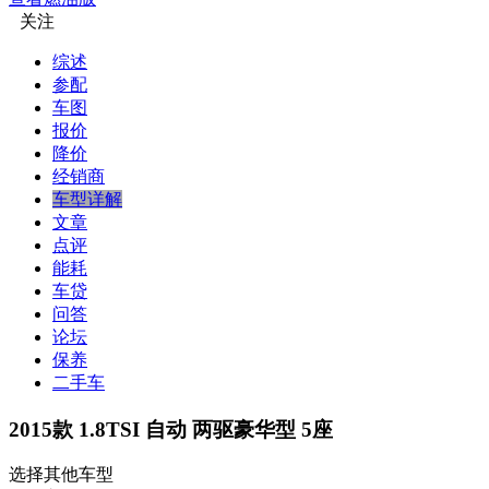
关注
综述
参配
车图
报价
降价
经销商
车型详解
文章
点评
能耗
车贷
问答
论坛
保养
二手车
2015款 1.8TSI 自动 两驱豪华型 5座
选择其他车型