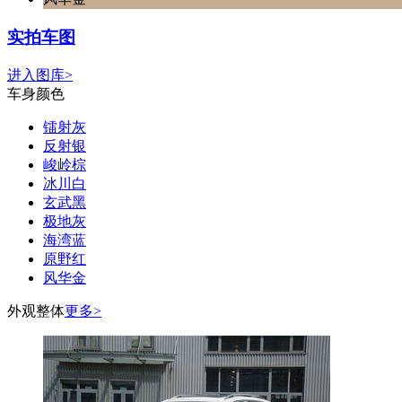
实拍车图
进入图库>
车身颜色
镭射灰
反射银
峻岭棕
冰川白
玄武黑
极地灰
海湾蓝
原野红
风华金
外观整体
更多>