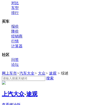
对比
车型
排行
买车
报价
降价
经销商
行情
计算器
社区
问答
论坛
网上车市
>
汽车大全
>
大众
>
途观
>
综述
搜索
上汽大众
-
途观
查看燃油版