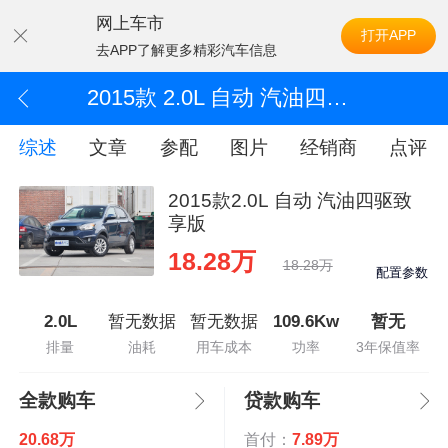
网上车市
打开APP
去APP了解更多精彩汽车信息
2015款 2.0L 自动 汽油四驱致享版
综述
文章
参配
图片
经销商
点评
2015款2.0L 自动 汽油四驱致
享版
18.28万
18.28万
配置参数
2.0L
暂无数据
暂无数据
109.6Kw
暂无
排量
油耗
用车成本
功率
3年保值率
全款购车
贷款购车
20.68万
首付：
7.89万