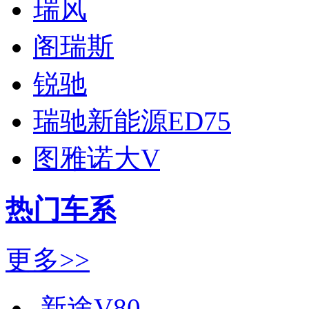
瑞风
阁瑞斯
锐驰
瑞驰新能源ED75
图雅诺大V
热门车系
更多>>
新途V80