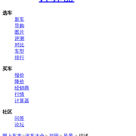
选车
新车
导购
图片
评测
对比
车型
排行
买车
报价
降价
经销商
行情
计算器
社区
问答
论坛
网上车市
>
汽车大全
>
福田
>
风景
>
综述