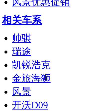
风景优惠促销
相关车系
帅骐
瑞途
凯锐浩克
金旅海狮
风景
开沃D09