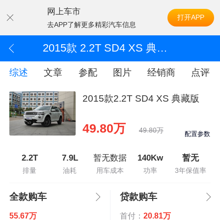
网上车市
打开APP
去APP了解更多精彩汽车信息
2015款 2.2T SD4 XS 典藏版
综述
文章
参配
图片
经销商
点评
2015款2.2T SD4 XS 典藏版
49.80万
49.80万
配置参数
2.2T
7.9L
暂无数据
140Kw
暂无
排量
油耗
用车成本
功率
3年保值率
全款购车
贷款购车
55.67万
首付：
20.81万