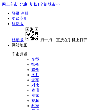
网上车市
北京
[切换]
全部城市>>
登录
注册
更多应用
移动版
移动版
扫一扫，直接在手机上打开
网站地图
车市频道
车型
报价
降价
图片
选车
对比
资讯
商家
视频
独家