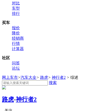
对比
车型
排行
买车
报价
降价
经销商
行情
计算器
社区
问答
论坛
网上车市
>
汽车大全
>
路虎
>
神行者2
>
综述
搜索
路虎
-
神行者2
关注