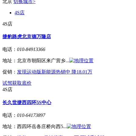
北京
切换城市>
4S店
4S店
捷豹路虎北京德万隆店
电话：
010-84913366
地址：
北京市朝阳区来广营乡...
促销：
发现运动版新能源热销中 降18.01万
试驾
获取底价
4S店
长久世捷西四环5S中心
电话：
010-64173897
地址：
西四环岳各庄桥向西5...