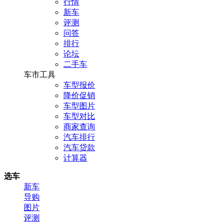
行情
新车
评测
问答
排行
论坛
二手车
车市工具
车型报价
降价促销
车型图片
车型对比
商家查询
汽车排行
汽车贷款
计算器
选车
新车
导购
图片
评测