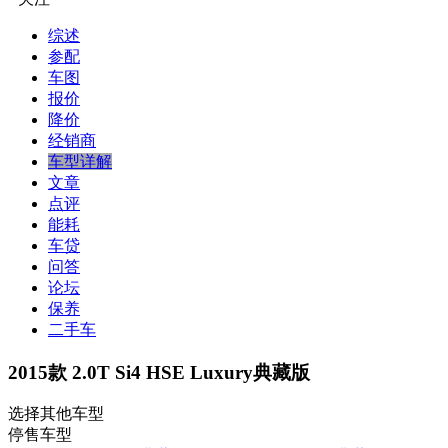
综述
参配
车图
报价
降价
经销商
车型详解
文章
点评
能耗
车贷
问答
论坛
保养
二手车
2015款 2.0T Si4 HSE Luxury典藏版
选择其他车型
停售车型