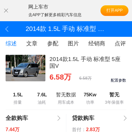
网上车市
打开APP
去APP了解更多精彩汽车信息
2014款 1.5L 手动 标准型 5座 国V
综述
文章
参配
图片
经销商
点评
2014款1.5L 手动 标准型 5座
国V
6.58万
6.58万
配置参数
1.5L
7.6L
暂无数据
75Kw
暂无
排量
油耗
用车成本
功率
3年保值率
全款购车
贷款购车
7.44万
首付：
2.83万