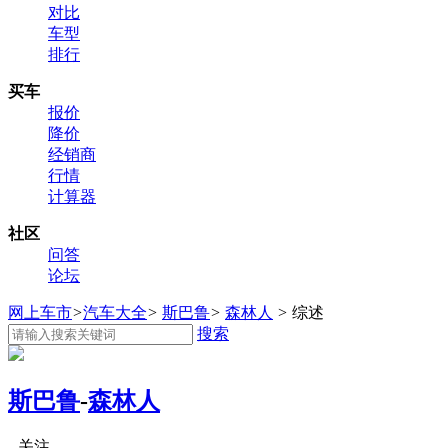
对比
车型
排行
买车
报价
降价
经销商
行情
计算器
社区
问答
论坛
网上车市
>
汽车大全
>
斯巴鲁
>
森林人
>
综述
搜索
斯巴鲁
-
森林人
关注