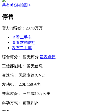
共有0张实拍图 >
停售
官方指导价：
23.48万万
查看二手车
查看求购信息
发布二手车
综合评分：
暂无评分
发表点评
工信部能耗：
暂无信息
变速箱：
无级变速(CVT)
发动机：
2.0L
150马力-
整车质保：
三年或10万公里
驱动方式：
前置四驱