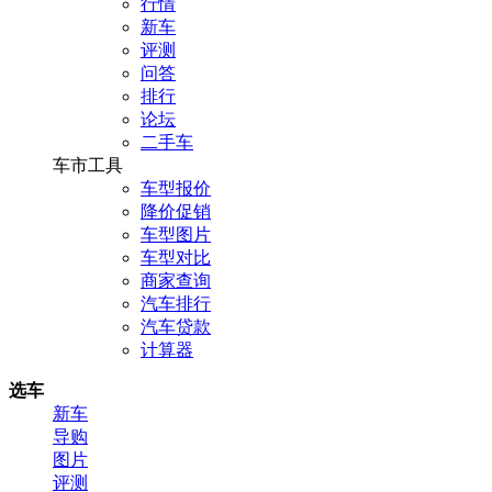
行情
新车
评测
问答
排行
论坛
二手车
车市工具
车型报价
降价促销
车型图片
车型对比
商家查询
汽车排行
汽车贷款
计算器
选车
新车
导购
图片
评测