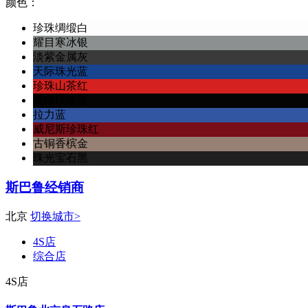
颜色：
珍珠绸缎白
耀目寒冰银
淡紫金属灰
天际珠光蓝
珍珠山茶红
黑曜珍珠黑
拉力蓝
威尼斯珍珠红
古铜香槟金
珠光宝石黑
斯巴鲁经销商
北京
切换城市>
4S店
综合店
4S店