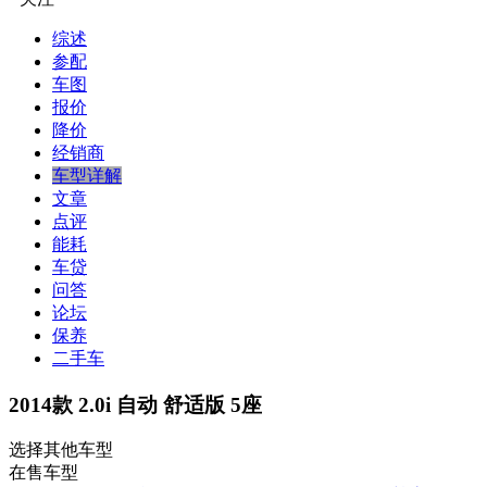
综述
参配
车图
报价
降价
经销商
车型详解
文章
点评
能耗
车贷
问答
论坛
保养
二手车
2014款 2.0i 自动 舒适版 5座
选择其他车型
在售车型