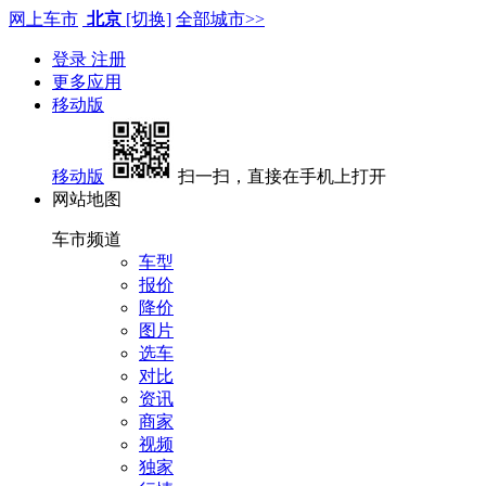
网上车市
北京
[切换]
全部城市>>
登录
注册
更多应用
移动版
移动版
扫一扫，直接在手机上打开
网站地图
车市频道
车型
报价
降价
图片
选车
对比
资讯
商家
视频
独家