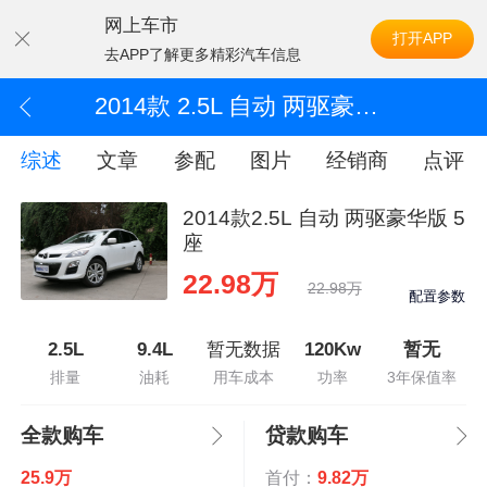
网上车市
打开APP
去APP了解更多精彩汽车信息
2014款 2.5L 自动 两驱豪华版 5座
综述
文章
参配
图片
经销商
点评
2014款2.5L 自动 两驱豪华版 5
座
22.98万
22.98万
配置参数
2.5L
9.4L
暂无数据
120Kw
暂无
排量
油耗
用车成本
功率
3年保值率
全款购车
贷款购车
25.9万
首付：
9.82万