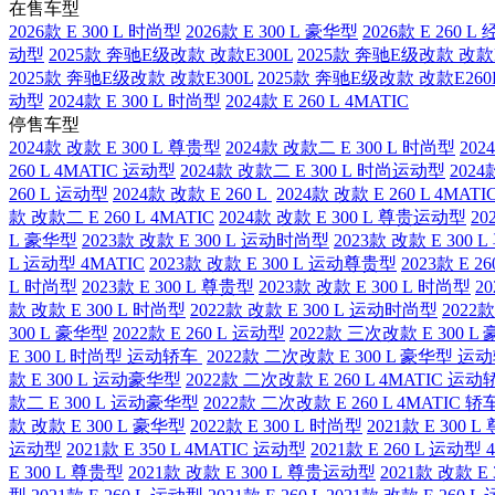
在售车型
2026款 E 300 L 时尚型
2026款 E 300 L 豪华型
2026款 E 260 L
动型
2025款 奔驰E级改款 改款E300L
2025款 奔驰E级改款 改款E
2025款 奔驰E级改款 改款E300L
2025款 奔驰E级改款 改款E260
动型
2024款 E 300 L 时尚型
2024款 E 260 L 4MATIC
停售车型
2024款 改款 E 300 L 尊贵型
2024款 改款二 E 300 L 时尚型
202
260 L 4MATIC 运动型
2024款 改款二 E 300 L 时尚运动型
2024
260 L 运动型
2024款 改款 E 260 L
2024款 改款 E 260 L 4MAT
款 改款二 E 260 L 4MATIC
2024款 改款 E 300 L 尊贵运动型
20
L 豪华型
2023款 改款 E 300 L 运动时尚型
2023款 改款 E 300 
L 运动型 4MATIC
2023款 改款 E 300 L 运动尊贵型
2023款 E 26
L 时尚型
2023款 E 300 L 尊贵型
2023款 改款 E 300 L 时尚型
2
款 改款 E 300 L 时尚型
2022款 改款 E 300 L 运动时尚型
2022
300 L 豪华型
2022款 E 260 L 运动型
2022款 三次改款 E 300 
E 300 L 时尚型 运动轿车
2022款 二次改款 E 300 L 豪华型 
款 E 300 L 运动豪华型
2022款 二次改款 E 260 L 4MATIC 运
款二 E 300 L 运动豪华型
2022款 二次改款 E 260 L 4MATIC 轿
款 改款 E 300 L 豪华型
2022款 E 300 L 时尚型
2021款 E 300 
运动型
2021款 E 350 L 4MATIC 运动型
2021款 E 260 L 运动型 
E 300 L 尊贵型
2021款 改款 E 300 L 尊贵运动型
2021款 改款 E