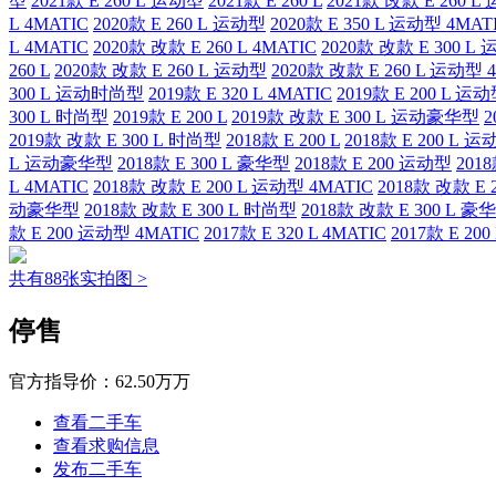
型
2021款 E 260 L 运动型
2021款 E 260 L
2021款 改款 E 260 L
L 4MATIC
2020款 E 260 L 运动型
2020款 E 350 L 运动型 4MAT
L 4MATIC
2020款 改款 E 260 L 4MATIC
2020款 改款 E 300 
260 L
2020款 改款 E 260 L 运动型
2020款 改款 E 260 L 运动型 
300 L 运动时尚型
2019款 E 320 L 4MATIC
2019款 E 200 L 运
300 L 时尚型
2019款 E 200 L
2019款 改款 E 300 L 运动豪华型
2
2019款 改款 E 300 L 时尚型
2018款 E 200 L
2018款 E 200 L 
L 运动豪华型
2018款 E 300 L 豪华型
2018款 E 200 运动型
201
L 4MATIC
2018款 改款 E 200 L 运动型 4MATIC
2018款 改款 E 2
动豪华型
2018款 改款 E 300 L 时尚型
2018款 改款 E 300 L 豪
款 E 200 运动型 4MATIC
2017款 E 320 L 4MATIC
2017款 E 200
共有88张实拍图 >
停售
官方指导价：
62.50万万
查看二手车
查看求购信息
发布二手车