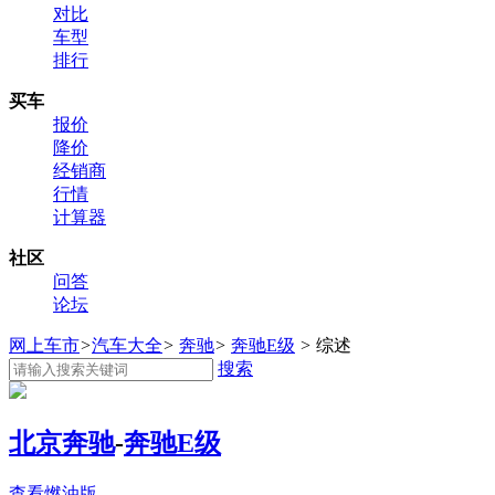
对比
车型
排行
买车
报价
降价
经销商
行情
计算器
社区
问答
论坛
网上车市
>
汽车大全
>
奔驰
>
奔驰E级
>
综述
搜索
北京奔驰
-
奔驰E级
查看燃油版