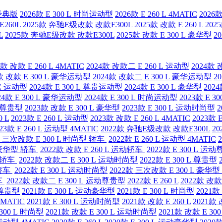
 经典版
2026款 E 300 L 时尚运动型
2026款 E 260 L 4MATIC
2026
260L
2025款 奔驰E级改款 改款E300L
2025款 改款 E 260 L
202
L
2025款 奔驰E级改款 改款E300L
2025款 改款 E 300 L 豪华型
2
4款 改款 E 260 L 4MATIC
2024款 改款二 E 260 L 运动型
2024款 
款 改款 E 300 L 豪华运动型
2024款 改款二 E 300 L 豪华运动型
2
IC 运动型
2024款 E 300 L 尊贵运动型
2024款 E 300 L 豪华型
202
24款 E 300 L 豪华运动型
2024款 E 300 L 时尚运动型
2023款 E 
L 尊贵型
2023款 改款 E 300 L 豪华型
2023款 E 300 L 运动时尚型
2
0 L
2023款 E 260 L 运动型
2023款 改款 E 260 L 4MATIC
2023款 
023款 E 260 L 运动型 4MATIC
2022款 奔驰E级改款 改款E300L
20
款 三次改款 E 300 L 时尚型 轿车
2022款 E 260 L 运动型 4MATIC
L 豪华型 轿车
2022款 改款 E 260 L 运动轿车
2022款 E 300 L 运
运动轿车
2022款 改款二 E 300 L 运动时尚型
2022款 E 300 L 尊贵型
动轿车
2022款 E 300 L 运动时尚型
2022款 三次改款 E 300 L 豪
车
2022款 改款二 E 300 L 运动尊贵型
2022款 E 260 L
2022款 改款 
L 尊贵型
2021款 E 300 L 运动豪华型
2021款 E 300 L 时尚型
2021款 
4MATIC
2021款 E 300 L 运动时尚型
2021款 改款 E 260 L
2021款 
 300 L 时尚型
2021款 改款 E 300 L 运动时尚型
2021款 改款 E 30