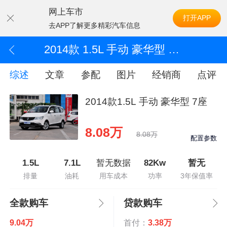
网上车市
打开APP
去APP了解更多精彩汽车信息
2014款 1.5L 手动 豪华型 7座
综述
文章
参配
图片
经销商
点评
2014款1.5L 手动 豪华型 7座
8.08万
8.08万
配置参数
1.5L
7.1L
暂无数据
82Kw
暂无
排量
油耗
用车成本
功率
3年保值率
全款购车
贷款购车
9.04万
首付：
3.38万