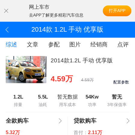
网上车市
打开APP
去APP了解更多精彩汽车信息
2014款 1.2L 手动 优享版
综述
文章
参配
图片
经销商
点评
2014款1.2L 手动 优享版
4.59万
4.59万
配置参数
1.2L
5.5L
暂无数据
54Kw
暂无
排量
油耗
用车成本
功率
3年保值率
全款购车
贷款购车
5.32万
首付：
2.11万