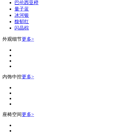
巴伦西亚橙
量子蓝
冰河银
馥郁红
闪晶棕
外观细节
更多>
内饰中控
更多>
座椅空间
更多>