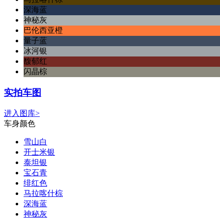
深海蓝
神秘灰
巴伦西亚橙
量子蓝
冰河银
馥郁红
闪晶棕
实拍车图
进入图库>
车身颜色
雪山白
开士米银
泰坦银
宝石青
绯红色
马拉喀什棕
深海蓝
神秘灰