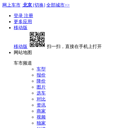
网上车市
北京
[切换]
全部城市>>
登录
注册
更多应用
移动版
移动版
扫一扫，直接在手机上打开
网站地图
车市频道
车型
报价
降价
图片
选车
对比
资讯
商家
视频
独家