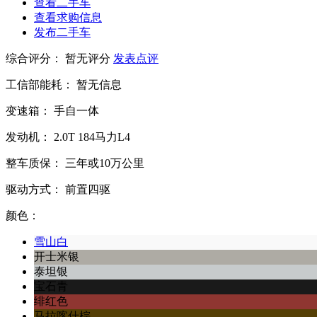
查看二手车
查看求购信息
发布二手车
综合评分：
暂无评分
发表点评
工信部能耗：
暂无信息
变速箱：
手自一体
发动机：
2.0T
184马力L4
整车质保：
三年或10万公里
驱动方式：
前置四驱
颜色：
雪山白
开士米银
泰坦银
宝石青
绯红色
马拉喀什棕