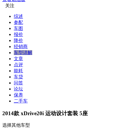
关注
综述
参配
车图
报价
降价
经销商
车型详解
文章
点评
能耗
车贷
问答
论坛
保养
二手车
2014款 xDrive20i 运动设计套装 5座
选择其他车型