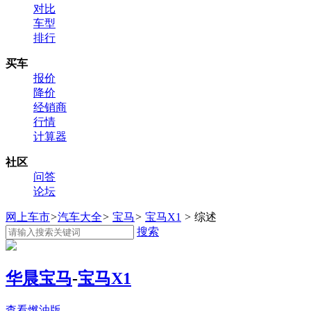
对比
车型
排行
买车
报价
降价
经销商
行情
计算器
社区
问答
论坛
网上车市
>
汽车大全
>
宝马
>
宝马X1
>
综述
搜索
华晨宝马
-
宝马X1
查看燃油版