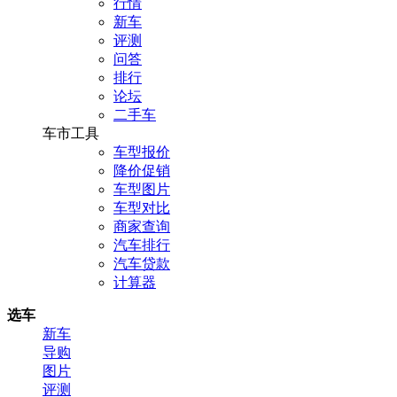
行情
新车
评测
问答
排行
论坛
二手车
车市工具
车型报价
降价促销
车型图片
车型对比
商家查询
汽车排行
汽车贷款
计算器
选车
新车
导购
图片
评测