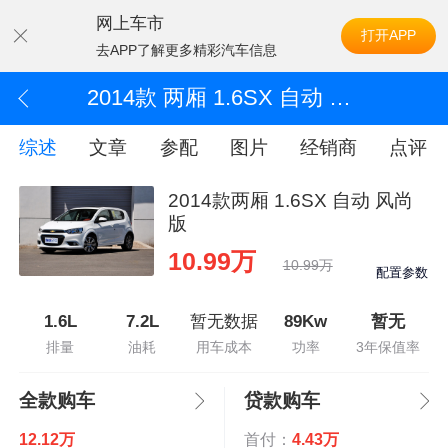
网上车市
打开APP
去APP了解更多精彩汽车信息
2014款 两厢 1.6SX 自动 风尚版
综述
文章
参配
图片
经销商
点评
2014款两厢 1.6SX 自动 风尚
版
10.99万
10.99万
配置参数
1.6L
7.2L
暂无数据
89Kw
暂无
排量
油耗
用车成本
功率
3年保值率
全款购车
贷款购车
12.12万
首付：
4.43万