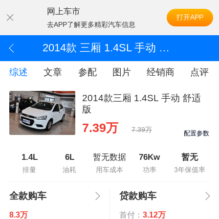
网上车市
打开APP
去APP了解更多精彩汽车信息
2014款 三厢 1.4SL 手动 舒适版
综述
文章
参配
图片
经销商
点评
2014款三厢 1.4SL 手动 舒适
版
7.39万
7.39万
配置参数
1.4L
6L
暂无数据
76Kw
暂无
排量
油耗
用车成本
功率
3年保值率
全款购车
贷款购车
8.3万
首付：
3.12万