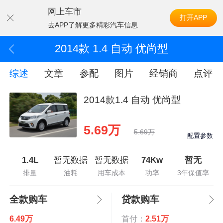
网上车市
打开APP
去APP了解更多精彩汽车信息
2014款 1.4 自动 优尚型
综述
文章
参配
图片
经销商
点评
2014款1.4 自动 优尚型
5.69万
5.69万
配置参数
1.4L
暂无数据
暂无数据
74Kw
暂无
排量
油耗
用车成本
功率
3年保值率
全款购车
贷款购车
6.49万
首付：
2.51万