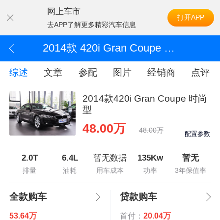
网上车市
打开APP
去APP了解更多精彩汽车信息
2014款 420i Gran Coupe 时尚型
综述
文章
参配
图片
经销商
点评
2014款420i Gran Coupe 时尚
型
48.00万
48.00万
配置参数
2.0T
6.4L
暂无数据
135Kw
暂无
排量
油耗
用车成本
功率
3年保值率
全款购车
贷款购车
53.64万
首付：
20.04万