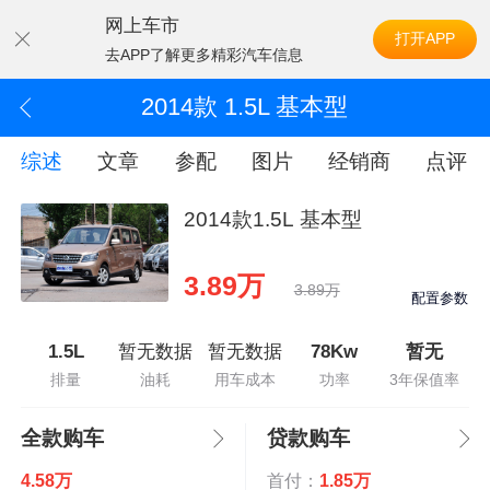
网上车市
打开APP
去APP了解更多精彩汽车信息
2014款 1.5L 基本型
综述
文章
参配
图片
经销商
点评
2014款1.5L 基本型
3.89万
3.89万
配置参数
1.5L
暂无数据
暂无数据
78Kw
暂无
排量
油耗
用车成本
功率
3年保值率
全款购车
贷款购车
4.58万
首付：
1.85万