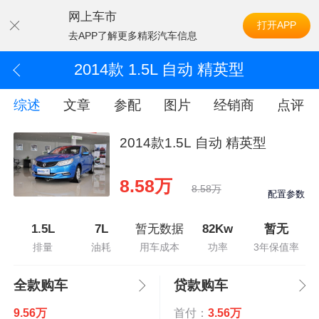
网上车市
打开APP
去APP了解更多精彩汽车信息
2014款 1.5L 自动 精英型
综述
文章
参配
图片
经销商
点评
2014款1.5L 自动 精英型
8.58万
8.58万
配置参数
1.5L
7L
暂无数据
82Kw
暂无
排量
油耗
用车成本
功率
3年保值率
全款购车
贷款购车
9.56万
首付：
3.56万