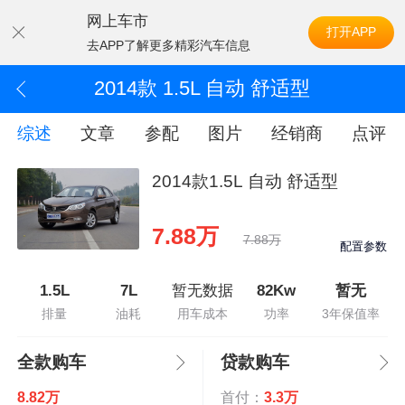
网上车市
打开APP
去APP了解更多精彩汽车信息
2014款 1.5L 自动 舒适型
综述
文章
参配
图片
经销商
点评
2014款1.5L 自动 舒适型
7.88万
7.88万
配置参数
1.5L
7L
暂无数据
82Kw
暂无
排量
油耗
用车成本
功率
3年保值率
全款购车
贷款购车
8.82万
首付：
3.3万